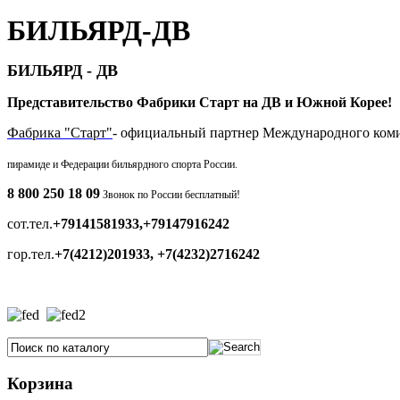
БИЛЬЯРД-ДВ
БИЛЬЯРД - ДВ
Представительство Фабрики Старт на ДВ и Южной Корее!
Фабрика "Старт"
- официальный партнер Международного ком
пирамиде и
Федерации бильярдного спорта России.
8 800 250 18 09
Звонок по России бесплатный!
сот.тел.
+79141581933,+79147916242
гор.тел.
+7(4212)201933, +7(4232)2716242
Корзина