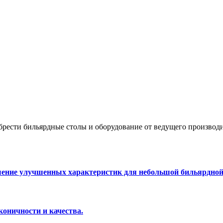
брести бильярдные столы и оборудование от ведущего произво
шение улучшенных характеристик для небольшой бильярдно
оничности и качества.