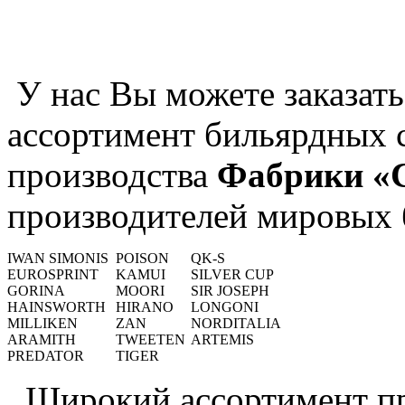
У нас Вы можете заказать
ассортимент бильярдных с
производства
Фабрики «
производителей мировых 
IWAN SIMONIS
POISON
QK-S
EUROSPRINT
KAMUI
SILVER CUP
GORINA
MOORI
SIR JOSEPH
HAINSWORTH
HIRANO
LONGONI
MILLIKEN
ZAN
NORDITALIA
ARAMITH
TWEETEN
ARTEMIS
PREDATOR
TIGER
. Широкий ассортимент п