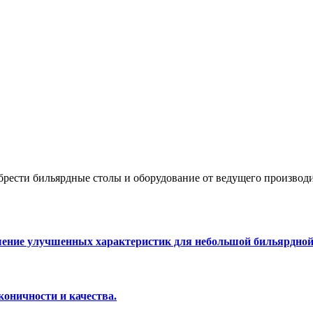
брести бильярдные столы и оборудование от ведущего произво
шение улучшенных характеристик для небольшой бильярдно
оничности и качества.