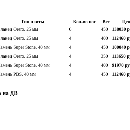
Тип плиты
Кол-во ног
Вес
Цен
ланец Orero. 25 мм
6
450
138030 р
ланец Orero. 25 мм
4
400
112460 р
амень Super Stone. 40 мм
4
450
100040 р
ланец Orero. 25 мм
4
350
113650 р
амень Super Stone. 40 мм
4
400
91970 ру
амень PBS. 40 мм
4
450
112460 р
а на ДВ