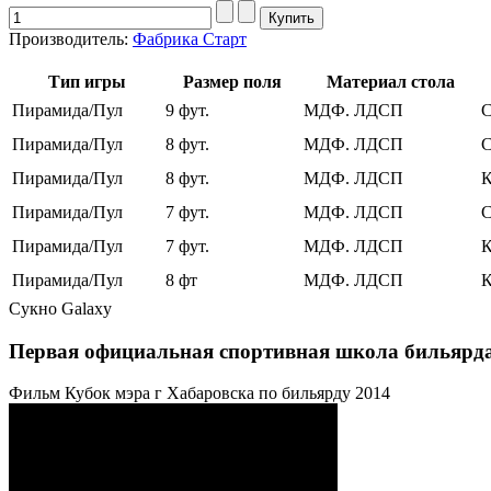
Производитель:
Фабрика Старт
Тип игры
Размер поля
Материал стола
Пирамида/Пул
9 фут.
МДФ. ЛДСП
С
Пирамида/Пул
8 фут.
МДФ. ЛДСП
С
Пирамида/Пул
8 фут.
МДФ. ЛДСП
К
Пирамида/Пул
7 фут.
МДФ. ЛДСП
С
Пирамида/Пул
7 фут.
МДФ. ЛДСП
К
Пирамида/Пул
8 фт
МДФ. ЛДСП
К
Сукно
Galaxy
Первая официальная спортивная школа бильярд
Фильм Кубок мэра г Хабаровска по бильярду 2014