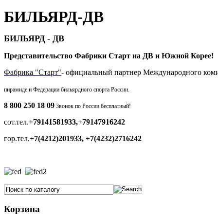
БИЛЬЯРД-ДВ
БИЛЬЯРД - ДВ
Представительство Фабрики Старт на ДВ и Южной Корее!
Фабрика "Старт"
- официальный партнер Международного ком
пирамиде и
Федерации бильярдного спорта России.
8 800 250 18 09
Звонок по России бесплатный!
сот.тел.
+79141581933,+79147916242
гор.тел.
+7(4212)201933, +7(4232)2716242
Корзина