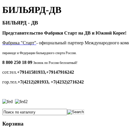
БИЛЬЯРД-ДВ
БИЛЬЯРД - ДВ
Представительство Фабрики Старт на ДВ и Южной Корее!
Фабрика "Старт"
- официальный партнер Международного ком
пирамиде и
Федерации бильярдного спорта России.
8 800 250 18 09
Звонок по России бесплатный!
сот.тел.
+79141581933,+79147916242
гор.тел.
+7(4212)201933, +7(4232)2716242
Корзина