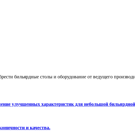
брести бильярдные столы и оборудование от ведущего произво
шение улучшенных характеристик для небольшой бильярдно
оничности и качества.