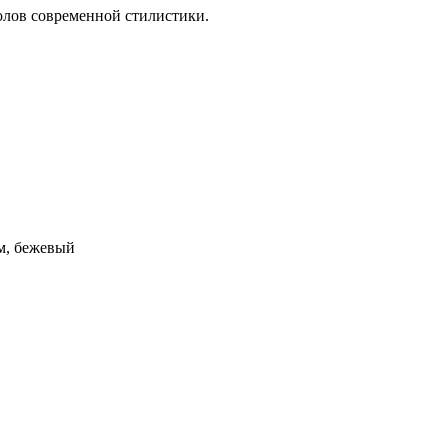
олов
современной стилистики
.
ом, бежевый